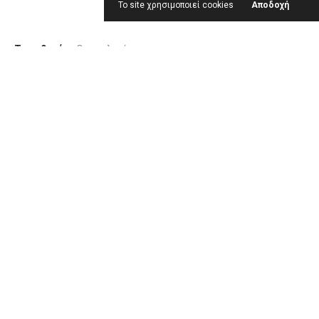
Το site χρησιμοποιεί cookies
Αποδοχή
Τοποθεσία
Θεσσαλονίκη
Έτος
2002 - 2005
Είδος έργου
Club
Επιφάνεια
600 τ.μ
Υπεύθυνος μελέτης
Βασίλης Καραλάζος
Φωτογράφηση
Χ. Νικολέρη
Όλα τα έργα
Προηγούμενο έργο
Επόμενο έργο
Κορυφή