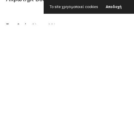
Το site χρησιμοποιεί cookies
Αποδοχή
Τοποθεσία
Άλιμος, Αθήνα
Έτος
2007
Είδος έργου
Εστιατόριο - Club
Επιφάνεια
Εσωτερικοί χώροι 200 τ.μ. _ Εξωτερικοί
χώροι 1900 τ.μ.
Υπεύθυνος μελέτης
Βασίλης Καραλάζος
Φωτογράφηση
Β. Σωμαράκης / studio phobia
Όλα τα έργα
Προηγούμενο έργο
Επόμενο έργο