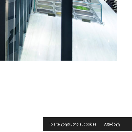
Το site χρησιμοποιεί cookies
Αποδοχή
<
1
|
10
>